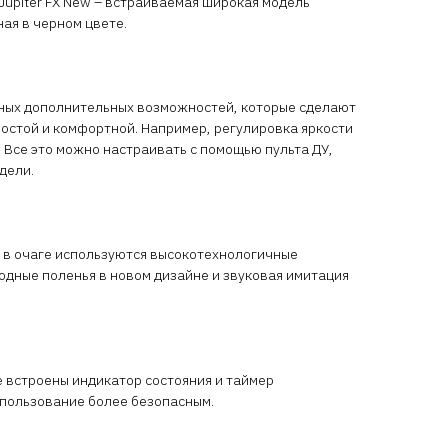
Jupiter FX New – встраиваемая широкая модель
ная в черном цвете.
ных дополнительных возможностей, которые сделают
остой и комфортной. Например, регулировка яркости
 Все это можно настраивать с помощью пульта ДУ,
дели.
 в очаге используются высокотехнологичные
дные поленья в новом дизайне и звуковая имитация
е встроены индикатор состояния и таймер
спользование более безопасным.