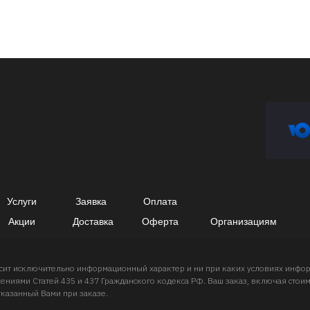
Услуги
Заявка
Оплата
Акции
Доставка
Оферта
Организациям
носит исключительно информационный характер и ни при каких условиях инф
ниями Статей 435 и 437 Гражданского кодекса РФ. Ваш заказ, включая стоимо
указанный Вами при заказе.