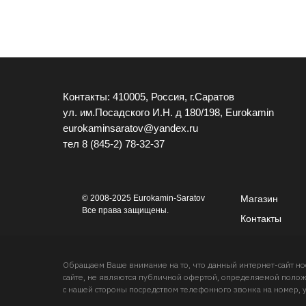
Контакты: 410005, Россия, г.Саратов
ул. им.Посадского И.Н. д 180/198, Eurokamin
eurokaminsaratov@yandex.ru
тел
8 (845-2) 78-32-37
© 2008-2025 Eurokamin-Saratov
Магазин
Все права защищены.
Контакты
Обращаем Ваше внимание на то, что данный интернет-сайт 
сайте, не являются публичной офертой, определяемой положе
с нашей стороны посредством телефонного звонка на номер, 