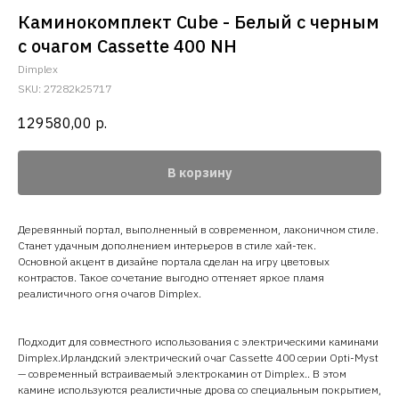
Каминокомплект Cube - Белый с черным
с очагом Cassette 400 NH
Dimplex
SKU:
27282k25717
129580,00
р.
В корзину
Деревянный портал, выполненный в современном, лаконичном стиле.
Станет удачным дополнением интерьеров в стиле хай-тек.
Основной акцент в дизайне портала сделан на игру цветовых
контрастов. Такое сочетание выгодно оттеняет яркое пламя
реалистичного огня очагов Dimplex.
Подходит для совместного использования с электрическими каминами
Dimplex.Ирландский электрический очаг Cassette 400 серии Opti-Myst
— современный встраиваемый электрокамин от Dimplex.. В этом
камине используются реалистичные дрова со специальным покрытием,