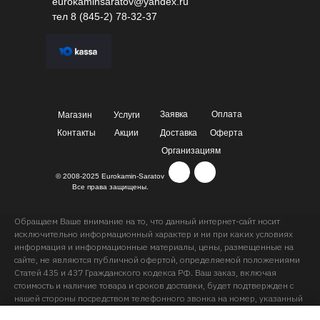
eurokaminsaratov@yandex.ru
тел
8 (845-2) 78-32-37
Заявка
Оплата
Магазин
Услуги
Контакты
Акции
Доставка
Оферта
Организациям
© 2008-2025 Eurokamin-Saratov
Все права защищены.
Обращаем Ваше внимание на то, что данный интернет-сайт носит
исключительно информационный характер и ни при каких условиях
информация и информационные материалы, цены, размещенные на
сайте, не являются публичной офертой, определяемой положениями
Статей 435 и 437 Гражданского кодекса РФ. Ваш заказ, включая
стоимость и наличие товара и сроков доставки, будет подтвержден с
нашей стороны посредством телефонного звонка на номер, указанный
Вами при заказе.