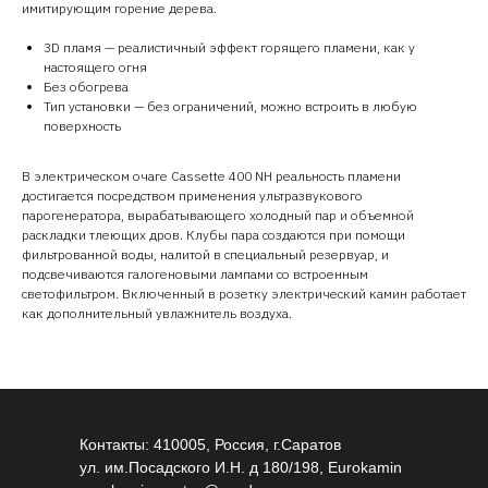
имитирующим горение дерева.
3D пламя — реалистичный эффект горящего пламени, как у
настоящего огня
Без обогрева
Тип установки — без ограничений, можно встроить в любую
поверхность
В электрическом очаге Cassette 400 NH реальность пламени
достигается посредством применения ультразвукового
парогенератора, вырабатывающего холодный пар и объемной
раскладки тлеющих дров. Клубы пара создаются при помощи
фильтрованной воды, налитой в специальный резервуар, и
подсвечиваются галогеновыми лампами со встроенным
светофильтром. Включенный в розетку электрический камин работает
как дополнительный увлажнитель воздуха.
Контакты: 410005, Россия, г.Саратов
ул. им.Посадского И.Н. д 180/198, Eurokamin