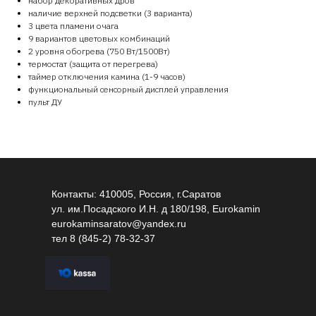
набор декоративных дров
наличие верхней подсветки (3 варианта)
3 цвета пламени очага
9 вариантов цветовых комбинаций
2 уровня обогрева (750 Вт/1500Вт)
термостат (защита от перегрева)
таймер отключения камина (1-9 часов)
функциональный сенсорный дисплей управления
пульт ДУ
Контакты: 410005, Россия, г.Саратов
ул. им.Посадского И.Н. д 180/198, Eurokamin
eurokaminsaratov@yandex.ru
тел
8 (845-2) 78-32-37