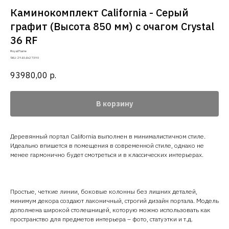
Каминокомплект California - Серый
графит (Высота 850 мм) с очагом Crystal
36 RF
Royal Flame
SKU:
29404k27390
93980,00
р.
В корзину
Деревянный портал California выполнен в минималистичном стиле.
Идеально впишется в помещения в современной стиле, однако не
менее гармонично будет смотреться и в классических интерьерах.
Простые, четкие линии, боковые колонны без лишних деталей,
минимум декора создают лаконичный, строгий дизайн портала. Модель
дополнена широкой столешницей, которую можно использовать как
пространство для предметов интерьера – фото, статуэтки и т.д.