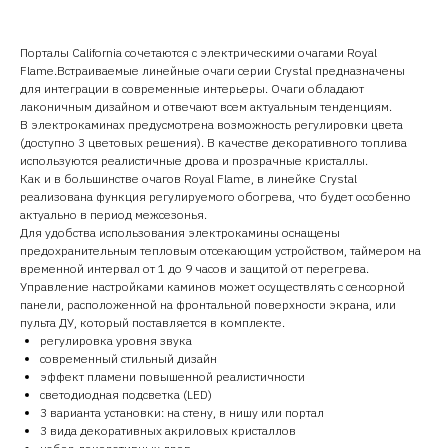
Порталы California сочетаются с электрическими очагами Royal
Flame.Встраиваемые линейные очаги серии Crystal предназначены
для интеграции в современные интерьеры. Очаги обладают
лаконичным дизайном и отвечают всем актуальным тенденциям.
В электрокаминах предусмотрена возможность регулировки цвета
(доступно 3 цветовых решения). В качестве декоративного топлива
используются реалистичные дрова и прозрачные кристаллы.
Как и в большинстве очагов Royal Flame, в линейке Crystal
реализована функция регулируемого обогрева, что будет особенно
актуально в период межсезонья.
Для удобства использования электрокамины оснащены
предохранительным тепловым отсекающим устройством, таймером на
временной интервал от 1 до 9 часов и защитой от перегрева.
Управление настройками каминов может осуществлять с сенсорной
панели, расположенной на фронтальной поверхности экрана, или
пульта ДУ, который поставляется в комплекте.
регулировка уровня звука
современный стильный дизайн
эффект пламени повышенной реалистичности
светодиодная подсветка (LED)
3 варианта установки: на стену, в нишу или портал
3 вида декоративных акриловых кристаллов