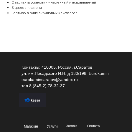
2 варианта установки - настенный и встраиваемый
5 цветов пламени
Топливо в виде акриловых кристаллов
Контакты: 410005, Россия, г.Саратов
ул. им.Посадского И.Н. д 180/198, Eurokamin
eurokaminsaratov@yandex.ru
тел
8 (845-2) 78-32-37
Заявка
Оплата
Магазин
Услуги