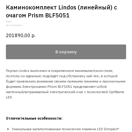
Каминокомплект Lindos (линейный) с
очагом Prism BLF5051
Dimplex
SKU:
26000k25819
201890,00
р.
В корзину
Портал Lindos выполнен в современном минималистском стиле,
поэтому он идеально подойдёт под обстановку хай-тек, в которой
будет привлекать внимание своими прямыми линиями и лаконичными
формами.Электрокамин Prism BLF5051 представляет собой
настенный/встраиваемый электрический очаг с технологией Optiflame
LED
Отличительные особенности:
Уникальная запатентованная технология пламени LED Dimplex®