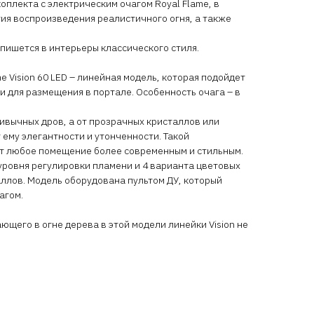
оплекта с электрическим очагом Royal Flame, в
ия воспроизведения реалистичного огня, а также
ишется в интерьеры классического стиля.
e Vision 60 LED – линейная модель, которая подойдет
и для размещения в портале. Особенность очага – в
ривычных дров, а от прозрачных кристаллов или
 ему элегантности и утонченности. Такой
т любое помещение более современным и стильным.
 уровня регулировки пламени и 4 варианта цветовых
ллов. Модель оборудована пультом ДУ, который
агом.
щего в огне дерева в этой модели линейки Vision не