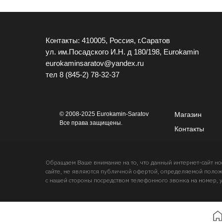
Контакты: 410005, Россия, г.Саратов
ул. им.Посадского И.Н. д 180/198, Eurokamin
eurokaminsaratov@yandex.ru
тел
8 (845-2) 78-32-37
© 2008-2025 Eurokamin-Saratov
Магазин
Все права защищены.
Контакты
Обращаем Ваше внимание на то, что данный интернет-сайт 
сайте, не являются публичной офертой, определяемой положе
с нашей стороны посредством телефонного звонка на номер, 