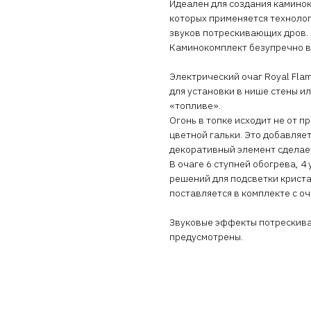
Идеален для создания каминок
которых применяется технолог
звуков потрескивающих дров.
Каминокомплект безупречно вп
Электрический очаг Royal Flam
для установки в нише стены ил
«топливе».
Огонь в топке исходит не от п
цветной гальки. Это добавляет
декоративный элемент сделае
В очаге 6 ступней обогрева, 4
решений для подсветки криста
поставляется в комплекте с оч
Звуковые эффекты потрескиваю
предусмотрены.