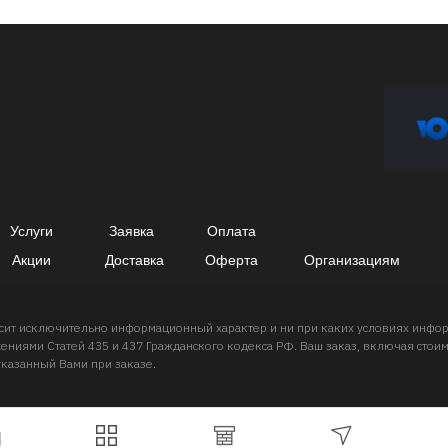
Услуги
Заявка
Оплата
Акции
Доставка
Оферта
Организациям
носит исключительно информационный характер и ни при каких условиях инф
ниями Статей 435 и 437 Гражданского кодекса РФ. Ваш заказ, включая стоимо
указанный Вами при заказе.