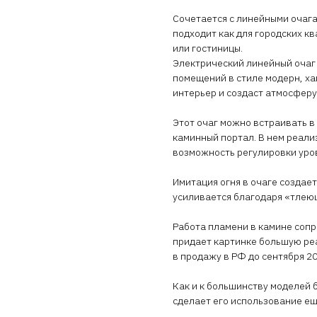
Сочетается с линейными очага
подходит как для городских кв
или гостиницы.
Электрический линейный очаг 
помещений в стиле модерн, ха
интерьер и создаст атмосферу
Этот очаг можно встраивать в
каминный портал. В нем реали
возможность регулировки уро
Имитация огня в очаге создае
усиливается благодаря «тлеющ
Работа пламени в камине соп
придает картинке большую реа
в продажу в РФ до сентября 20
Как и к большинству моделей б
сделает его использование е