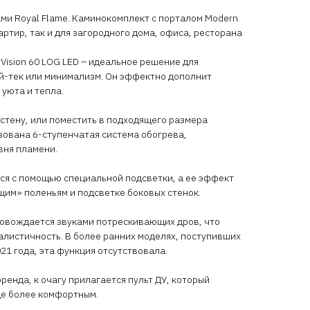
ми Royal Flame. Каминокомплект с порталом Modern
артир, так и для загородного дома, офиса, ресторана
Vision 60 LOG LED – идеальное решение для
й-тек или минимализм. Он эффектно дополнит
 уюта и тепла.
 стену, или поместить в подходящего размера
зована 6-ступенчатая система обогрева,
вня пламени.
тся с помощью специальной подсветки, а ее эффект
им» поленьям и подсветке боковых стенок.
ровождается звуками потрескивающих дров, что
листичность. В более ранних моделях, поступивших
21 года, эта функция отсутствовала.
ренда, к очагу прилагается пульт ДУ, который
ще более комфортным.