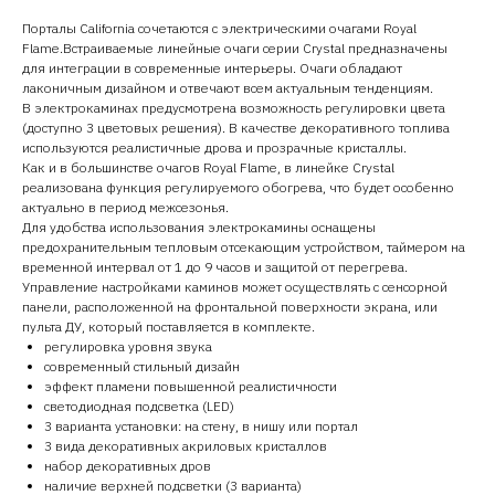
Порталы California сочетаются с электрическими очагами Royal
Flame.Встраиваемые линейные очаги серии Crystal предназначены
для интеграции в современные интерьеры. Очаги обладают
лаконичным дизайном и отвечают всем актуальным тенденциям.
В электрокаминах предусмотрена возможность регулировки цвета
(доступно 3 цветовых решения). В качестве декоративного топлива
используются реалистичные дрова и прозрачные кристаллы.
Как и в большинстве очагов Royal Flame, в линейке Crystal
реализована функция регулируемого обогрева, что будет особенно
актуально в период межсезонья.
Для удобства использования электрокамины оснащены
предохранительным тепловым отсекающим устройством, таймером на
временной интервал от 1 до 9 часов и защитой от перегрева.
Управление настройками каминов может осуществлять с сенсорной
панели, расположенной на фронтальной поверхности экрана, или
пульта ДУ, который поставляется в комплекте.
регулировка уровня звука
современный стильный дизайн
эффект пламени повышенной реалистичности
светодиодная подсветка (LED)
3 варианта установки: на стену, в нишу или портал
3 вида декоративных акриловых кристаллов
набор декоративных дров
наличие верхней подсветки (3 варианта)