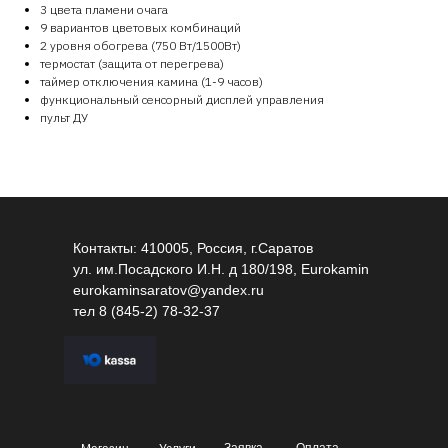
3 цвета пламени очага
9 вариантов цветовых комбинаций
2 уровня обогрева (750 Вт/1500Вт)
термостат (защита от перегрева)
таймер отключения камина (1-9 часов)
функциональный сенсорный дисплей управления
пульт ДУ
Контакты: 410005, Россия, г.Саратов
ул. им.Посадского И.Н. д 180/198, Eurokamin
eurokaminsaratov@yandex.ru
тел
8 (845-2) 78-32-37