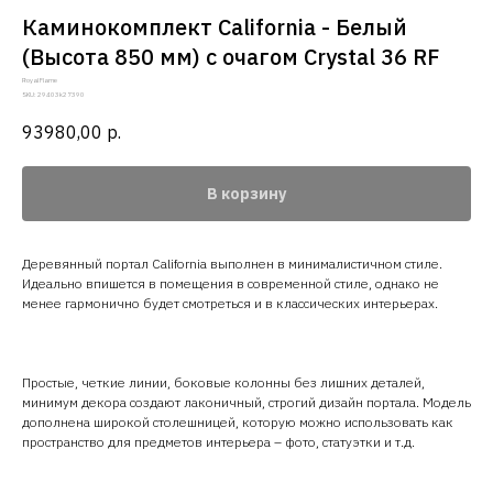
Каминокомплект California - Белый
(Высота 850 мм) с очагом Crystal 36 RF
Royal Flame
SKU:
29403k27390
93980,00
р.
В корзину
Деревянный портал California выполнен в минималистичном стиле.
Идеально впишется в помещения в современной стиле, однако не
менее гармонично будет смотреться и в классических интерьерах.
Простые, четкие линии, боковые колонны без лишних деталей,
минимум декора создают лаконичный, строгий дизайн портала. Модель
дополнена широкой столешницей, которую можно использовать как
пространство для предметов интерьера – фото, статуэтки и т.д.