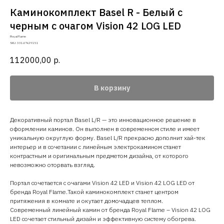
Каминокомплект Basel R - Белый с
черным с очагом Vision 42 LOG LED
Royal Flame
SKU:
33147k29151
112000,00
р.
В корзину
Декоративный портал Basel L/R — это инновационное решение в
оформлении каминов. Он выполнен в современном стиле и имеет
уникальную округлую форму. Basel L/R прекрасно дополнит хай-тек
интерьер и в сочетании с линейным электрокамином станет
контрастным и оригинальным предметом дизайна, от которого
невозможно оторвать взгляд.
Портал сочетается с очагами Vision 42 LED и Vision 42 LOG LED от
бренда Royal Flame.Такой каминокомплект станет центром
притяжения в комнате и окутает домочадцев теплом.
Современный линейный камин от бренда Royal Flame – Vision 42 LOG
LED сочетает стильный дизайн и эффективную систему обогрева.