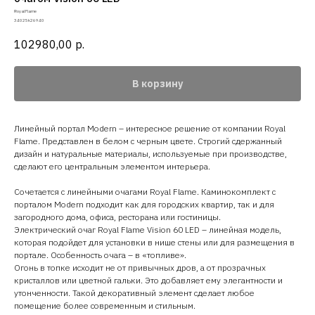
Royal Flame
34025k26940
102980,00
р.
В корзину
Линейный портал Modern – интересное решение от компании Royal
Flame. Представлен в белом с черным цвете. Строгий сдержанный
дизайн и натуральные материалы, используемые при производстве,
сделают его центральным элементом интерьера.
Сочетается с линейными очагами Royal Flame. Каминокомплект с
порталом Modern подходит как для городских квартир, так и для
загородного дома, офиса, ресторана или гостиницы.
Электрический очаг Royal Flame Vision 60 LED – линейная модель,
которая подойдет для установки в нише стены или для размещения в
портале. Особенность очага – в «топливе».
Огонь в топке исходит не от привычных дров, а от прозрачных
кристаллов или цветной гальки. Это добавляет ему элегантности и
утонченности. Такой декоративный элемент сделает любое
помещение более современным и стильным.