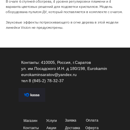
В очаге 6 ступней обогрева, 4 уровня регулировки пламени и 4
варианта цветовых решений для подсветки кристаллов. Модель
оборудована пультом ДУ, который поставляется в комплекте с очагом.
Звуковые эффекты потрескивающего в огне дерева в этой модели
линейки Vision не предусмотрены.
Контакты: 410005, Россия, г.Саратов
ул. им.Посадского И.Н. д 180/198, Eurokamin
eurokaminsaratov@yandex.ru
тел
8 (845-2) 78-32-37
Заявка
Оплата
Магазин
Услуги
Контакты
Акции
Доставка
Оферта