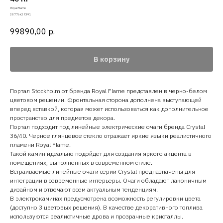
Royal Flame
28776k27391
99890,00
р.
В корзину
Портал Stockholm от бренда Royal Flame представлен в черно-белом
цветовом решении. Фронтальная сторона дополнена выступающей
вперед вставкой, которая может использоваться как дополнительное
пространство для предметов декора.
Портал подходит под линейные электрические очаги бренда Crystal
36/40. Черное глянцевое стекло отражает яркие языки реалистичного
пламени Royal Flame.
Такой камин идеально подойдет для создания яркого акцента в
помещениях, выполненных в современном стиле.
Встраиваемые линейные очаги серии Crystal предназначены для
интеграции в современные интерьеры. Очаги обладают лаконичным
дизайном и отвечают всем актуальным тенденциям.
В электрокаминах предусмотрена возможность регулировки цвета
(доступно 3 цветовых решения). В качестве декоративного топлива
используются реалистичные дрова и прозрачные кристаллы.