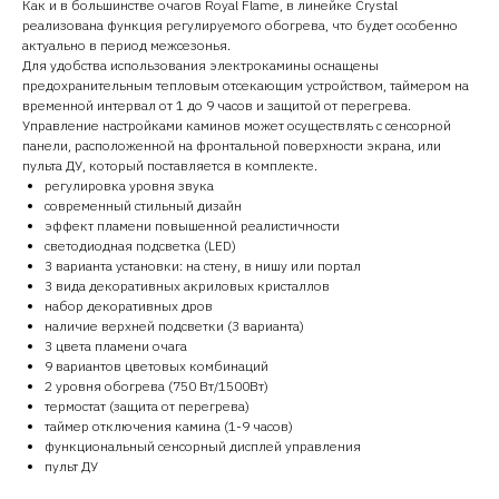
Как и в большинстве очагов Royal Flame, в линейке Crystal
реализована функция регулируемого обогрева, что будет особенно
актуально в период межсезонья.
Для удобства использования электрокамины оснащены
предохранительным тепловым отсекающим устройством, таймером на
временной интервал от 1 до 9 часов и защитой от перегрева.
Управление настройками каминов может осуществлять с сенсорной
панели, расположенной на фронтальной поверхности экрана, или
пульта ДУ, который поставляется в комплекте.
регулировка уровня звука
современный стильный дизайн
эффект пламени повышенной реалистичности
светодиодная подсветка (LED)
3 варианта установки: на стену, в нишу или портал
3 вида декоративных акриловых кристаллов
набор декоративных дров
наличие верхней подсветки (3 варианта)
3 цвета пламени очага
9 вариантов цветовых комбинаций
2 уровня обогрева (750 Вт/1500Вт)
термостат (защита от перегрева)
таймер отключения камина (1-9 часов)
функциональный сенсорный дисплей управления
пульт ДУ