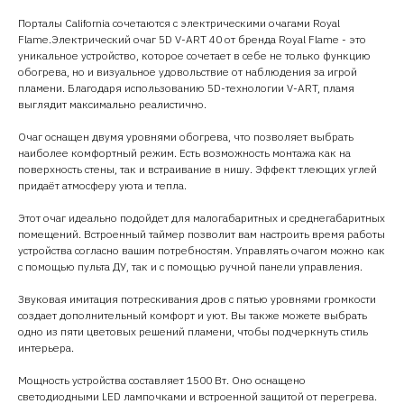
Порталы California сочетаются с электрическими очагами Royal
Flame.Электрический очаг 5D V-ART 40 от бренда Royal Flame - это
уникальное устройство, которое сочетает в себе не только функцию
обогрева, но и визуальное удовольствие от наблюдения за игрой
пламени. Благодаря использованию 5D-технологии V-ART, пламя
выглядит максимально реалистично.
Очаг оснащен двумя уровнями обогрева, что позволяет выбрать
наиболее комфортный режим. Есть возможность монтажа как на
поверхность стены, так и встраивание в нишу. Эффект тлеющих углей
придаёт атмосферу уюта и тепла.
Этот очаг идеально подойдет для малогабаритных и среднегабаритных
помещений. Встроенный таймер позволит вам настроить время работы
устройства согласно вашим потребностям. Управлять очагом можно как
с помощью пульта ДУ, так и с помощью ручной панели управления.
Звуковая имитация потрескивания дров с пятью уровнями громкости
создает дополнительный комфорт и уют. Вы также можете выбрать
одно из пяти цветовых решений пламени, чтобы подчеркнуть стиль
интерьера.
Мощность устройства составляет 1500 Вт. Оно оснащено
светодиодными LED лампочками и встроенной защитой от перегрева.