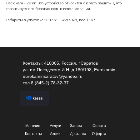
Вес очага - 28 кг. Это устройство относится к классу защиты I, что
гарантирует его безопасность в использовании.
Габариты в упаковке: 1105х555х265 мм, вес 33 кг.
Контакты: 410005, Россия, г.Саратов
ул. им.Посадского И.Н. д 180/198, Eurokamin
eurokaminsaratov@yandex.ru
тел
8 (845-2) 78-32-37
Заявка
Оплата
Магазин
Услуги
Контакты
Акции
Доставка
Оферта