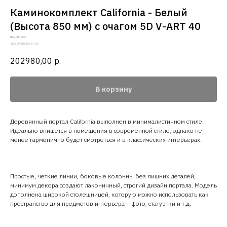
Каминокомплект California - Белый
(Высота 850 мм) с очагом 5D V-ART 40
Royal Flame
SKU:
29403k33733
202980,00
р.
В корзину
Деревянный портал California выполнен в минималистичном стиле.
Идеально впишется в помещения в современной стиле, однако не
менее гармонично будет смотреться и в классических интерьерах.
Простые, четкие линии, боковые колонны без лишних деталей,
минимум декора создают лаконичный, строгий дизайн портала. Модель
дополнена широкой столешницей, которую можно использовать как
пространство для предметов интерьера – фото, статуэтки и т.д.