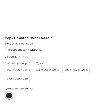
Серия очагов Очаг Emerald
Оч
SKU:
Очаг Emerald 23
SK
многоуровневая подсветка
28 000
р.
29 990
р.
29 
Выбрать размер (ВхШхГ), мм
Цве
503 × 616 × 224.6
511 × 701 × 224.6
600 × 747 × 224.6
670 × 880 × 230
Выб
60
Цвет электрокамина