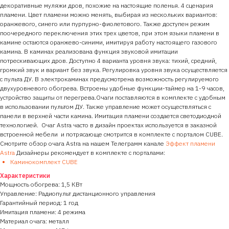
декоративные муляжи дров, похожие на настоящие поленья. 4 сценария
пламени. Цвет пламени можно менять, выбирая из нескольких вариантов:
оранжевого, синего или пурпурно-фиолетового. Также доступен режим
поочередного переключения этих трех цветов, при этом языки пламени в
камине остаются оранжево-синими, имитируя работу настоящего газового
камина. В каминах реализована функция звуковой имитации
потрескивающих дров. Доступно 4 варианта уровня звука: тихий, средний,
громкий звук и вариант без звука. Регулировка уровня звука осуществляется
с пульта ДУ. В электрокаминах предусмотрена возможность регулируемого
двухуровневого обогрева. Встроены удобные функции-таймер на 1-9 часов,
устройство защиты от перегрева.Очаги поставляются в комплекте с удобным
в использовании пультом ДУ. Также управление может осуществляться с
панели в верхней части камина. Имитация пламени создается светодиодной
технологией. Очаг Astra часто в дизайн проектах используется в заказной
встроенной мебели и потрясающе смотрится в комплекте с порталом CUBE.
Смотрите обзор очага Astra на нашем Телеграмм канале
Эффект пламени
Astra
Дизайнеры рекомендует в комплекте с порталами:
Каминокомплект CUBE
Характеристики
Мощность обогрева: 1,5 КВт
Управление: Радиопульт дистанционного управления
Гарантийный период: 1 год
Имитация пламени: 4 режима
Материал очага: металл