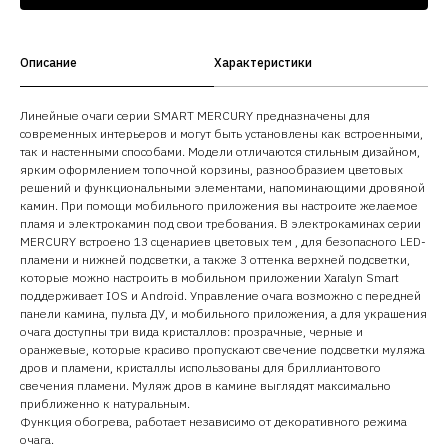
Описание
Характеристики
Линейные очаги серии SMART MERCURY предназначены для
современных интерьеров и могут быть установлены как встроенными,
так и настенными способами. Модели отличаются стильным дизайном,
ярким оформлением топочной корзины, разнообразием цветовых
решений и функциональными элементами, напоминающими дровяной
камин. При помощи мобильного приложения вы настроите желаемое
пламя и электрокамин под свои требования. В электрокаминах серии
MERCURY встроено 13 сценариев цветовых тем , для безопасного LED-
пламени и нижней подсветки, а также 3 оттенка верхней подсветки,
которые можно настроить в мобильном приложении Xaralyn Smart
поддерживает IOS и Android. Управление очага возможно с передней
панели камина, пульта ДУ, и мобильного приложения, а для украшения
очага доступны три вида кристаллов: прозрачные, черные и
оранжевые, которые красиво пропускают свечение подсветки муляжа
дров и пламени, кристаллы использованы для бриллиантового
свечения пламени. Муляж дров в камине выглядят максимально
приближенно к натуральным.
Функция обогрева, работает независимо от декоративного режима
очага.