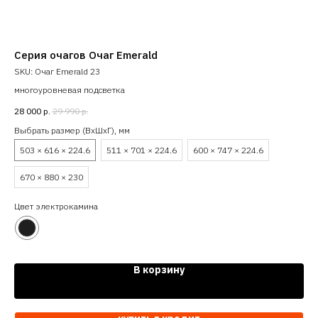
Серия очагов Очаг Emerald
Се
SKU:
Очаг Emerald 23
SK
многоуровневая подсветка
мно
28 000
р.
29 990
р.
39 
Выбрать размер (ВхШхГ), мм
Выб
503 × 616 × 224.6
511 × 701 × 224.6
600 × 747 × 224.6
47
670 × 880 × 230
Цве
Цвет электрокамина
В корзину