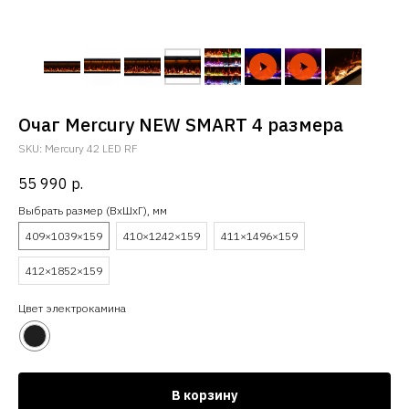
Очаг Mercury NEW SMART 4 размера
SKU:
Mercury 42 LED RF
55 990
р.
Выбрать размер (ВхШхГ), мм
409×1039×159
410×1242×159
411×1496×159
412×1852×159
Цвет электрокамина
В корзину